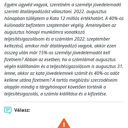
Egyéni ügyvéd vagyok, szeretném a személyi jövedelemadó
szerinti átalányadózást választani. 2022. augusztus
hónapban túlléptem a Kata 12 milliós értékhatárt. A 40%-os
különadót befizetem szeptember végéig. Amennyiben az
augusztus hónapi munkámra vonatkozó
teljesítésigazolásom és a számlám 2022. szeptember
keltezésű, amikor már átalányadózó vagyok, akkor ezen
összeg után már 15%-os személyi jövedelemadót kell
fizetnem? Abban az esetben, ha a számlámat augusztus
végén kiállítanám és a teljesítésigazolásom is augusztus 31.
lenne, akkor az kata jövedelemnek számít és 40%-os adót
kellene utána fizetnem? A tartós megbízási szerzodéseim
alapján mindig a tárgyhónapot követően történik a
teljesítésigazolás, a számla kiállítása és a kifizetése.
Válasz: