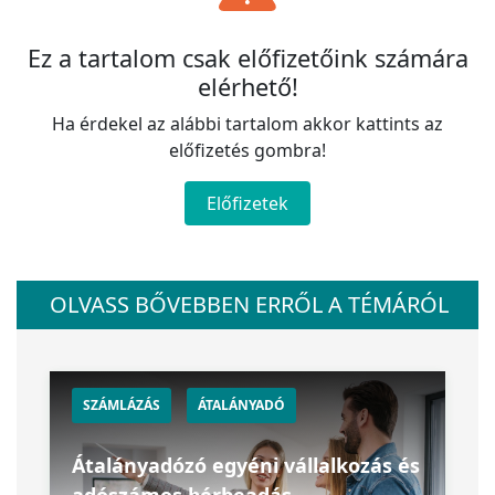
Ez a tartalom csak előfizetőink számára
elérhető!
Ha érdekel az alábbi tartalom akkor kattints az
előfizetés gombra!
Előfizetek
OLVASS BŐVEBBEN ERRŐL A TÉMÁRÓL
SZÁMLÁZÁS
ÁTALÁNYADÓ
Átalányadózó egyéni vállalkozás és