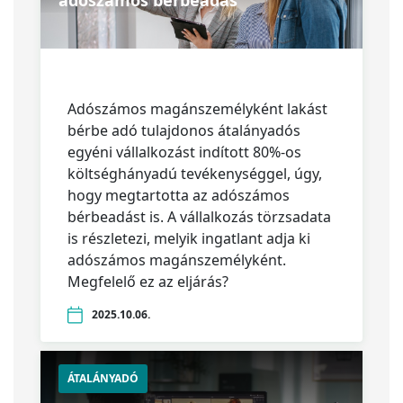
adószámos bérbeadás
Adószámos magánszemélyként lakást
bérbe adó tulajdonos átalányadós
egyéni vállalkozást indított 80%-os
költséghányadú tevékenységgel, úgy,
hogy megtartotta az adószámos
bérbeadást is. A vállalkozás törzsadata
is részletezi, melyik ingatlant adja ki
adószámos magánszemélyként.
Megfelelő ez az eljárás?
2025.10.06.
ÁTALÁNYADÓ