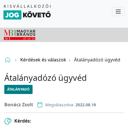
Kérdések és válaszok
Átalányadózó ügyvéd
Átalányadózó ügyvéd
ÁTALÁNYADÓ
Bonácz Zsolt
Megválaszolva:
2022.08.19
Kérdés: