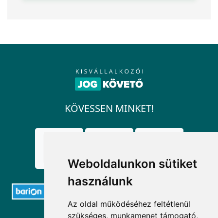
KÖVESSEN MINKET!
Weboldalunkon sütiket
használunk
Az oldal működéséhez feltétlenül
ELÉRHETŐSÉGEK
szükséges, munkamenet támogató,