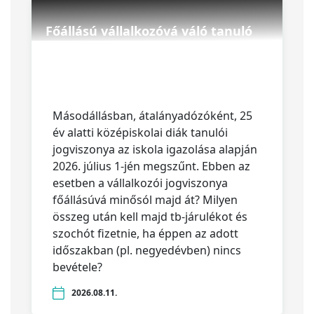
Főállású vállalkozóvá váló tanuló
Másodállásban, átalányadózóként, 25
év alatti középiskolai diák tanulói
jogviszonya az iskola igazolása alapján
2026. július 1-jén megszűnt. Ebben az
esetben a vállalkozói jogviszonya
főállásúvá minősól majd át? Milyen
összeg után kell majd tb-járulékot és
szochót fizetnie, ha éppen az adott
időszakban (pl. negyedévben) nincs
bevétele?
2026.08.11.