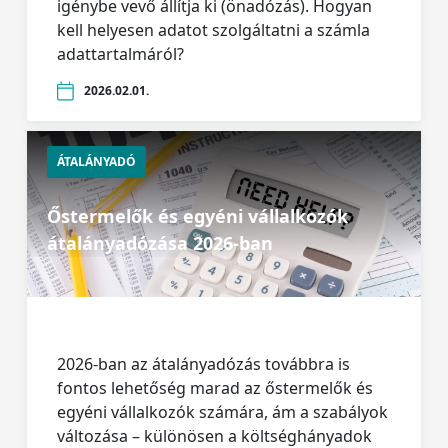
igénybe vevő állítja ki (önadózás). Hogyan
kell helyesen adatot szolgáltatni a számla
adattartalmáról?
2026.02.01.
ÁTALÁNYADÓ
Őstermelők és egyéni vállalkozók
átalányadózása 2026-ban
2026-ban az átalányadózás továbbra is
fontos lehetőség marad az őstermelők és
egyéni vállalkozók számára, ám a szabályok
változása – különösen a költséghányadok