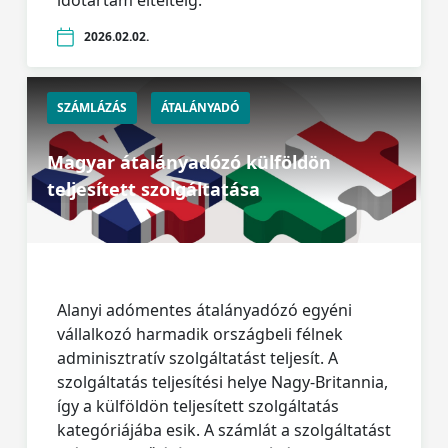
időtartam elteltéig.
2026.02.02.
SZÁMLÁZÁS
ÁTALÁNYADÓ
Magyar átalányadózó külföldön
teljesített szolgáltatása
Alanyi adómentes átalányadózó egyéni
vállalkozó harmadik országbeli félnek
adminisztratív szolgáltatást teljesít. A
szolgáltatás teljesítési helye Nagy-Britannia,
így a külföldön teljesített szolgáltatás
kategóriájába esik. A számlát a szolgáltatást