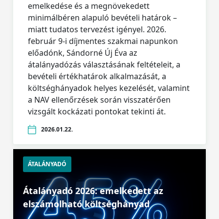
emelkedése és a megnövekedett
minimálbéren alapuló bevételi határok –
miatt tudatos tervezést igényel. 2026.
február 9-i díjmentes szakmai napunkon
előadónk, Sándorné Új Éva az
átalányadózás választásának feltételeit, a
bevételi értékhatárok alkalmazását, a
költséghányadok helyes kezelését, valamint
a NAV ellenőrzések során visszatérően
vizsgált kockázati pontokat tekinti át.
2026.01.22.
ÁTALÁNYADÓ
Átalányadó 2026: emelkedett az
elszámolható költséghányad