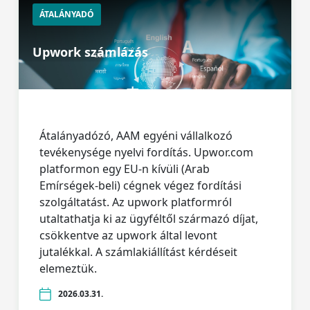
ÁTALÁNYADÓ
Upwork számlázás
Átalányadózó, AAM egyéni vállalkozó
tevékenysége nyelvi fordítás. Upwor.com
platformon egy EU-n kívüli (Arab
Emírségek-beli) cégnek végez fordítási
szolgáltatást. Az upwork platformról
utaltathatja ki az ügyféltől származó díjat,
csökkentve az upwork által levont
jutalékkal. A számlakiállítást kérdéseit
elemeztük.
2026.03.31.