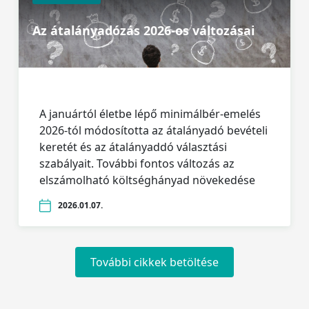
Az átalányadózás 2026-os változásai
A januártól életbe lépő minimálbér-emelés
2026-tól módosította az átalányadó bevételi
keretét és az átalányaddó választási
szabályait. További fontos változás az
elszámolható költséghányad növekedése
2026.01.07.
További cikkek betöltése