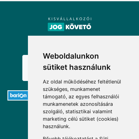
KÖVESSEN MINKET!
Weboldalunkon
sütiket használunk
Az oldal működéséhez feltétlenül
szükséges, munkamenet
támogató, az egyes felhasználói
munkamenetek azonosítására
ELÉRHETŐSÉGEK
szolgáló, statisztikai valamint
marketing célú sütiket (cookies)
+36 1 880 7600
használunk.
info@mprx.hu
Bővebb tájékoztatást a
Süti