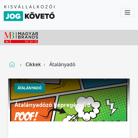
Cikkek
Átalányadó
ÁTALÁNYADÓ
Átalányadózó képregényíró