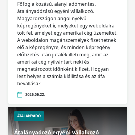
Főfoglalkozású, alanyi adómentes,
átalányadózású egyéni vállalkozó.
Magyarországon angol nyelvű
képregényeket ír, melyeket egy weboldalra
tölt fel, amelyet egy amerikai cég üzemeltet.
A weboldalon magánszemélyek fizethetnek
elő a képregényre, és minden képregény
előfizetés után jutalék illeti meg, amit az
amerikai cég nyilvántart neki és
meghatározott időnként kifizet. Hogyan
lesz helyes a számla kiállítása és az áfa
bevallása?
2026.06.22.
ÁTALÁNYADÓ
Átalányadozó egyéni vállalkozó