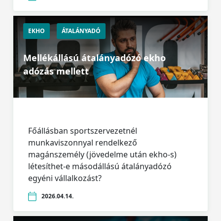
EKHO
ÁTALÁNYADÓ
Mellékállású átalányadózó ekho
adózás mellett
Főállásban sportszervezetnél
munkaviszonnyal rendelkező
magánszemély (jövedelme után ekho-s)
létesíthet-e másodállású átalányadózó
egyéni vállalkozást?
2026.04.14.