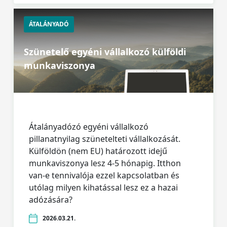
ÁTALÁNYADÓ
Szünetelő egyéni vállalkozó külföldi
munkaviszonya
Átalányadózó egyéni vállalkozó
pillanatnyilag szünetelteti vállalkozását.
Külföldön (nem EU) határozott idejű
munkaviszonya lesz 4-5 hónapig. Itthon
van-e tennivalója ezzel kapcsolatban és
utólag milyen kihatással lesz ez a hazai
adózására?
2026.03.21.