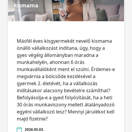
kismama
Másfél éves kisgyermekét nevelő kismama
önálló vállalkozást indítana, úgy, hogy a
gyes végéig állományban maradna a
munkahelyén, ahonnan 6 órás
munkavállalóként ment el szülni. Érdemes-e
megvárnia a bölcsőde kezdésével a
gyermek 2. életévét, ha a vállalkozás
indításakor alacsony bevételre számíthat?
Befolyásolja-e a gyed folyósítását, ha a heti
30 órás munkaviszony mellett átalányadozó
egyéni vállalkozó lesz? Mennyi járulékot kell
majd fizetnie?
2026.05.03.