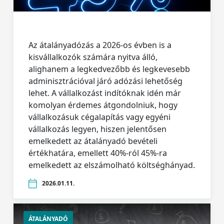
Az átalányadózás a 2026-os évben is a
kisvállalkozók számára nyitva álló,
alighanem a legkedvezőbb és legkevesebb
adminisztrációval járó adózási lehetőség
lehet. A vállalkozást indítóknak idén már
komolyan érdemes átgondolniuk, hogy
vállalkozásuk cégalapítás vagy egyéni
vállalkozás legyen, hiszen jelentősen
emelkedett az átalányadó bevételi
értékhatára, emellett 40%-ról 45%-ra
emelkedett az elszámolható költséghányad.
2026.01.11.
ÁTALÁNYADÓ