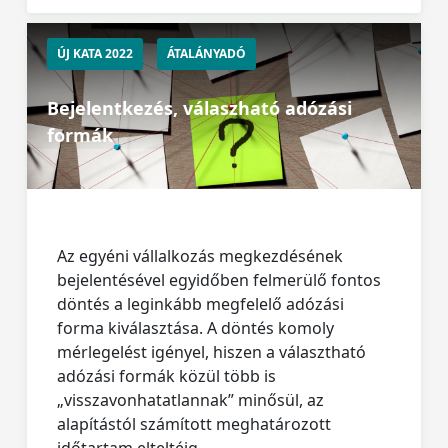
ÚJ KATA 2022
ÁTALÁNYADÓ
Bejelentkezés, válaszható adózási
formák
Az egyéni vállalkozás megkezdésének
bejelentésével egyidőben felmerülő fontos
döntés a leginkább megfelelő adózási
forma kiválasztása. A döntés komoly
mérlegelést igényel, hiszen a választható
adózási formák közül több is
„visszavonhatatlannak” minősül, az
alapítástól számított meghatározott