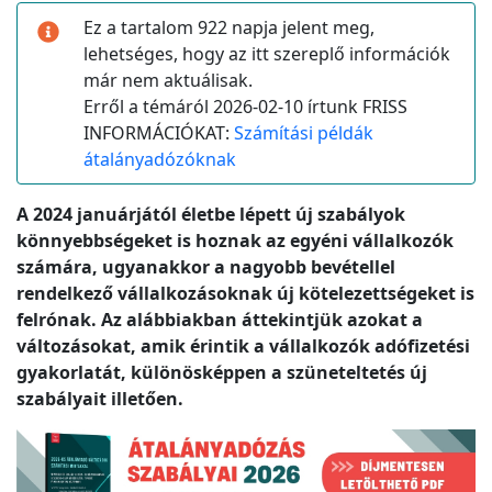
Ez a tartalom 922 napja jelent meg,
lehetséges, hogy az itt szereplő információk
már nem aktuálisak.
Erről a témáról 2026-02-10 írtunk FRISS
INFORMÁCIÓKAT:
Számítási példák
átalányadózóknak
A 2024 januárjától életbe lépett új szabályok
könnyebbségeket is hoznak az egyéni vállalkozók
számára, ugyanakkor a nagyobb bevétellel
rendelkező vállalkozásoknak új kötelezettségeket is
felrónak. Az alábbiakban áttekintjük azokat a
változásokat, amik érintik a vállalkozók adófizetési
gyakorlatát, különösképpen a szüneteltetés új
szabályait illetően.