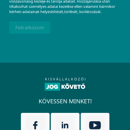
visszavonásig kezelje és tárolja adatait. Hozzájárulása után
tiltakozhat személyes adatai kezelése ellen valamint bármikor
kérheti adatainak helyesbítését,törlését, korlátozását.
Feliratkozom
KÖVESSEN MINKET!