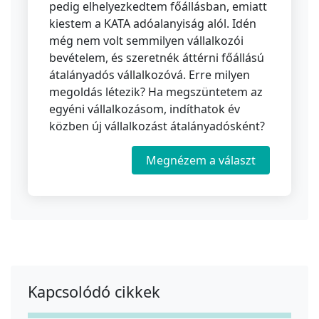
pedig elhelyezkedtem főállásban, emiatt
kiestem a KATA adóalanyiság alól. Idén
még nem volt semmilyen vállalkozói
bevételem, és szeretnék áttérni főállású
átalányadós vállalkozóvá. Erre milyen
megoldás létezik? Ha megszüntetem az
egyéni vállalkozásom, indíthatok év
közben új vállalkozást átalányadósként?
Megnézem a választ
Kapcsolódó cikkek