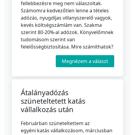
fellebbezésre meg nem válaszoltak.
Számomra kedvezőtlen lenne a tételes
adózás, nyugdíjas villanyszerelő vagyok,
kevés költségszámlám van. Szakma
szerint 80-20%-al adózok. Könyvelőmnek
tudomásom szerint van
felelősségbiztosítása. Mire számíthatok?
Megnézem a választ
Átalányadózás
szüneteltetett katás
vállalkozás után
Februárban szüneteltettem az
egyéni katás vállalkozásom, márciusban