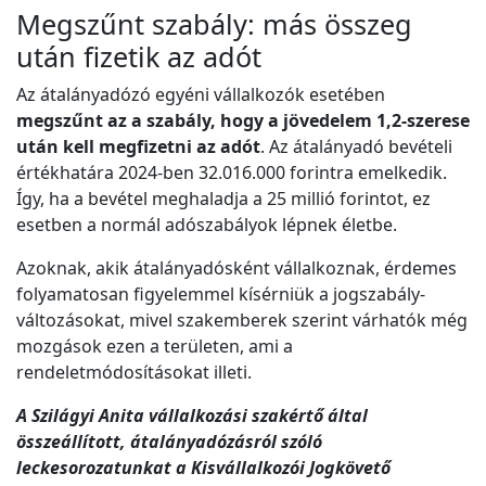
Megszűnt szabály: más összeg
után fizetik az adót
Az átalányadózó egyéni vállalkozók esetében
megszűnt az a szabály, hogy a jövedelem 1,2-szerese
után kell megfizetni az adót
. Az átalányadó bevételi
értékhatára 2024-ben 32.016.000 forintra emelkedik.
Így, ha a bevétel meghaladja a 25 millió forintot, ez
esetben a normál adószabályok lépnek életbe.
Azoknak, akik átalányadósként vállalkoznak, érdemes
folyamatosan figyelemmel kísérniük a jogszabály-
változásokat, mivel szakemberek szerint várhatók még
mozgások ezen a területen, ami a
rendeletmódosításokat illeti.
A Szilágyi Anita vállalkozási szakértő által
összeállított, átalányadózásról szóló
leckesorozatunkat a Kisvállalkozói Jogkövető