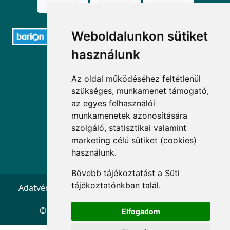
Weboldalunkon sütiket
használunk
ELÉRHETŐSÉGEK
Az oldal működéséhez feltétlenül
+36 1 880 7600
szükséges, munkamenet támogató,
az egyes felhasználói
info@mprx.hu
munkamenetek azonosítására
szolgáló, statisztikai valamint
marketing célú sütiket (cookies)
használunk.
Bővebb tájékoztatást a
Süti
tájékoztatónkban
talál.
Adatvédelem
ÁSZF
Impresszum
Kapcsolat
© 2026 Copyright:
Menedzserpraxis.hu
Elfogadom