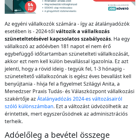
Az egyéni vállalkozók számára - így az átalányadózók
esetében is - 2024-től
változik a vállalkozás
szüneteltetésével kapcsolatos szabályozás
. Ha egy
vállalkozó az adóévben 181 napot el nem érő
egybefüggő időtartamban szünetelteti vállalkozását,
akkor ezt nem kell külön bevallással igazolnia. Ez azt
jelenti, hogy a rövid ideig - tegyük fel, 1-3 hónapig -
szüneteltető vállalkozónak is egész éves bevallást kell
benyújtania - hívja fel a figyelmet Szilágyi Anita, a
Menedzser Praxis Tudás- és Válaszközpont vállalkozási
szakértője az
Átalányadózás 2024-es változásairól
szóló különszámban
. Ezt a változást üdvözölhetik az
érintettek, mert egyszerűsödnek az adminisztrációs
terheik.
Adóelőleg a bevétel összege