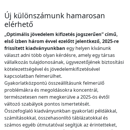
Új különszámunk hamarosan
elérhető
„Optimális jövedelem kifizetés jogszerűen” című,
első ízben három évvel ezelőtt jelentkező, 2025-re
frissített kiadványunkban
egy helyen kívánunk
választ adni több olyan kérdésre, amely egy társas
vállalkozás tulajdonosának, ügyvezetőjének biztosítási
kötelezettségével és jövedelemkifizetésével
kapcsolatban felmerülhet.
Gyakorlatközpontú összeállításunk felmerülő
problémákra és megoldásokra koncentrál,
természetesen nem megkerülve a 2025-ös évtől
változó szabályok pontos ismertetését.
Összefoglaló kiadványunkban gyakorlati példákkal,
számításokkal, összehasonlító táblázatokkal és
számos egyéb útmutatóval segítjük az érintetteket,