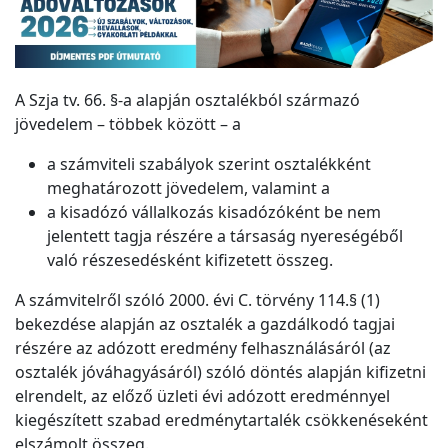
A Szja tv. 66. §-a alapján osztalékból származó
jövedelem – többek között – a
a számviteli szabályok szerint osztalékként
meghatározott jövedelem, valamint a
a kisadózó vállalkozás kisadózóként be nem
jelentett tagja részére a társaság nyereségéből
való részesedésként kifizetett összeg.
A számvitelről szóló 2000. évi C. törvény 114.§ (1)
bekezdése alapján az osztalék a gazdálkodó tagjai
részére az adózott eredmény felhasználásáról (az
osztalék jóváhagyásáról) szóló döntés alapján kifizetni
elrendelt, az előző üzleti évi adózott eredménnyel
kiegészített szabad eredménytartalék csökkenéseként
elszámolt összeg.