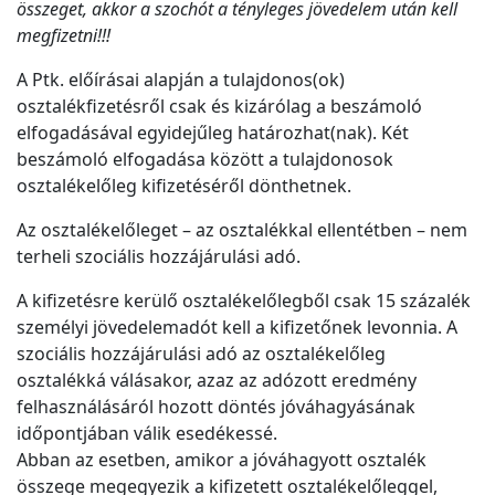
összeget, akkor a szochót a tényleges jövedelem után kell
megfizetni!!!
A Ptk. előírásai alapján a tulajdonos(ok)
osztalékfizetésről csak és kizárólag a beszámoló
elfogadásával egyidejűleg határozhat(nak). Két
beszámoló elfogadása között a tulajdonosok
osztalékelőleg kifizetéséről dönthetnek.
Az osztalékelőleget – az osztalékkal ellentétben – nem
terheli szociális hozzájárulási adó.
A kifizetésre kerülő osztalékelőlegből csak 15 százalék
személyi jövedelemadót kell a kifizetőnek levonnia. A
szociális hozzájárulási adó az osztalékelőleg
osztalékká válásakor, azaz az adózott eredmény
felhasználásáról hozott döntés jóváhagyásának
időpontjában válik esedékessé.
Abban az esetben, amikor a jóváhagyott osztalék
összege megegyezik a kifizetett osztalékelőleggel,