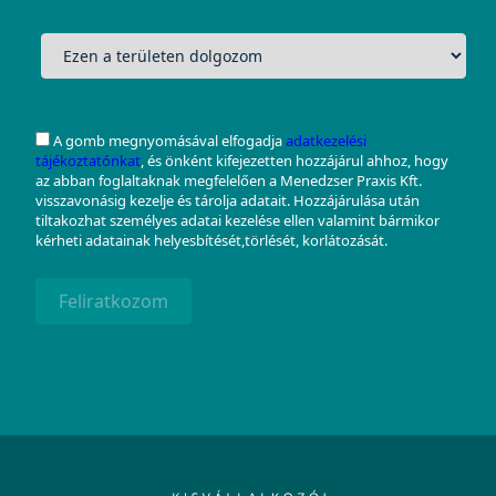
A gomb megnyomásával elfogadja
adatkezelési
tájékoztatónkat
, és önként kifejezetten hozzájárul ahhoz, hogy
az abban foglaltaknak megfelelően a Menedzser Praxis Kft.
visszavonásig kezelje és tárolja adatait. Hozzájárulása után
tiltakozhat személyes adatai kezelése ellen valamint bármikor
kérheti adatainak helyesbítését,törlését, korlátozását.
Feliratkozom