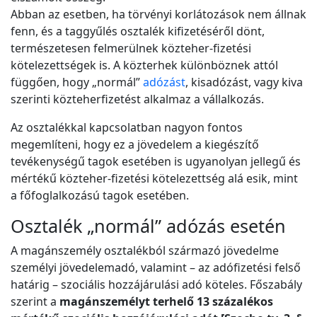
Abban az esetben, ha törvényi korlátozások nem állnak
fenn, és a taggyűlés osztalék kifizetéséről dönt,
természetesen felmerülnek közteher-fizetési
kötelezettségek is. A közterhek különböznek attól
függően, hogy „normál”
adózást
, kisadózást, vagy kiva
szerinti közteherfizetést alkalmaz a vállalkozás.
Az osztalékkal kapcsolatban nagyon fontos
megemlíteni, hogy ez a jövedelem a kiegészítő
tevékenységű tagok esetében is ugyanolyan jellegű és
mértékű közteher-fizetési kötelezettség alá esik, mint
a főfoglalkozású tagok esetében.
Osztalék „normál” adózás esetén
A magánszemély osztalékból származó jövedelme
személyi jövedelemadó, valamint – az adófizetési felső
határig – szociális hozzájárulási adó köteles. Főszabály
szerint a
magánszemélyt terhelő 13 százalékos