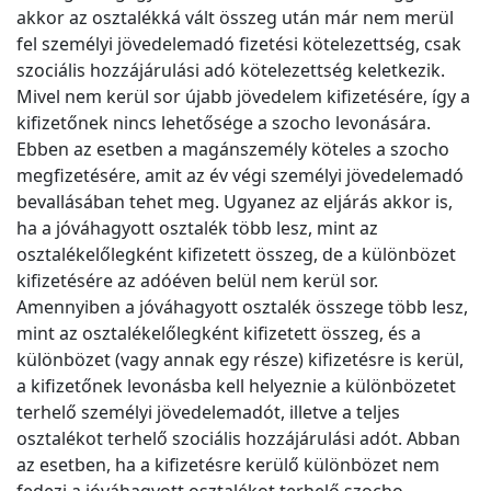
akkor az osztalékká vált összeg után már nem merül
fel személyi jövedelemadó fizetési kötelezettség, csak
szociális hozzájárulási adó kötelezettség keletkezik.
Mivel nem kerül sor újabb jövedelem kifizetésére, így a
kifizetőnek nincs lehetősége a szocho levonására.
Ebben az esetben a magánszemély köteles a szocho
megfizetésére, amit az év végi személyi jövedelemadó
bevallásában tehet meg. Ugyanez az eljárás akkor is,
ha a jóváhagyott osztalék több lesz, mint az
osztalékelőlegként kifizetett összeg, de a különbözet
kifizetésére az adóéven belül nem kerül sor.
Amennyiben a jóváhagyott osztalék összege több lesz,
mint az osztalékelőlegként kifizetett összeg, és a
különbözet (vagy annak egy része) kifizetésre is kerül,
a kifizetőnek levonásba kell helyeznie a különbözetet
terhelő személyi jövedelemadót, illetve a teljes
osztalékot terhelő szociális hozzájárulási adót. Abban
az esetben, ha a kifizetésre kerülő különbözet nem