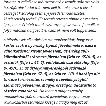
forintot, a vállalkozásból származó osztalék után szociális
hozzájárulási adót már nem kell fizetnie, azaz a kivett
összeget kizárólag személyi jövedelemadó fizetési
kötelezettség terheli. (Ez természetesen abban az esetben
igaz, ha az érintett munkaviszonya egész évben fennállt, és
folyamatosan dolgozott is, azaz pl. nem volt táppénzen.)
A félreértések elkerülésére nyomatékosítjuk, hogy
ez a
korlát csak a nyereség típusú jövedelmekre, azaz a
vállalkozásból kivont jövedelem, az értékpapír-
kölcsönzésből származó jövedelem [Szja tv. 65/A. §], az
osztalék [Szja tv. 66. §], vállalkozói osztalékalap [Szja
tv. 49/C. §], az árfolyamnyereségből származó
jövedelem [Szja tv. 67. §], az Szja tv. 1/B. § hatálya alá
tartozó természetes személy e tevékenységből
származó jövedelme, Magyarországon adóztatható
részére vonatkozik.
Ha tehát a magánszemély
munkaviszonyból származó jövedelme, vagy a társas
vállalkozásból származó kivétje haladja meg ezt az