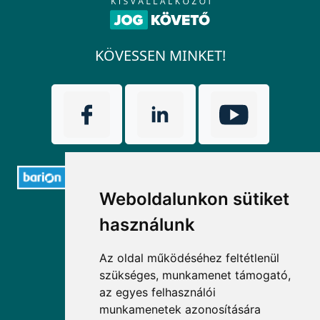
KÖVESSEN MINKET!
Weboldalunkon sütiket
ELÉRHETŐSÉGEK
használunk
+36 1 880 7600
Az oldal működéséhez feltétlenül
szükséges, munkamenet támogató,
info@mprx.hu
az egyes felhasználói
munkamenetek azonosítására