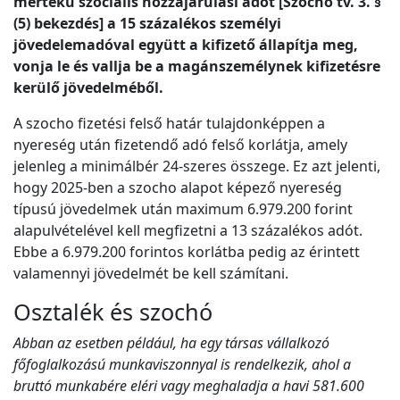
mértékű szociális hozzájárulási adót [Szocho tv. 3. §
(5) bekezdés] a 15 százalékos személyi
jövedelemadóval együtt a kifizető állapítja meg,
vonja le és vallja be a magánszemélynek kifizetésre
kerülő jövedelméből.
A szocho fizetési felső határ tulajdonképpen a
nyereség után fizetendő adó felső korlátja, amely
jelenleg a minimálbér 24-szeres összege. Ez azt jelenti,
hogy 2025-ben a szocho alapot képező nyereség
típusú jövedelmek után maximum 6.979.200 forint
alapulvételével kell megfizetni a 13 százalékos adót.
Ebbe a 6.979.200 forintos korlátba pedig az érintett
valamennyi jövedelmét be kell számítani.
Osztalék és szochó
Abban az esetben például, ha egy társas vállalkozó
főfoglalkozású munkaviszonnyal is rendelkezik, ahol a
bruttó munkabére eléri vagy meghaladja a havi 581.600