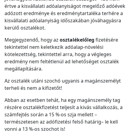
értve a kisvállalati adóalanyiságot megelőző adóévek
adózott eredménye és eredménytartaléka terhére a
kisvállalati adóalanyiság időszakában jóváhagyásra
kerülő osztalékot.
Megjegyzendő, hogy az
osztalékelőleg
fizetésére
tekintettel nem keletkezik adóalap-növelési
kötelezettség, tekintettel arra, hogy a végleges
eredmény nem feltétlenül ad lehetőséget osztalék
megállapítására.
Az osztalék utáni szochó ugyanis a magánszemélyt
terheli és nem a kifizetőt!
Abban az esetben tehát, ha egy magánszemély tag
részére osztalékfizetést teljesít a kivás vállalkozás, a
számfejtés során a 15 %-os szja mellett –
természetesen az adófizetési felső határig– le kell
vonni a 13 %-os szochot is!