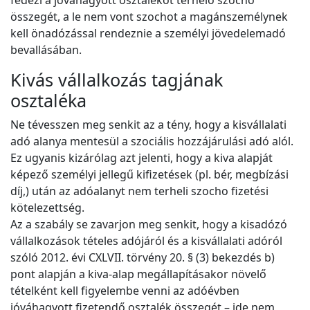
fedezi a jóváhagyott osztalékot terhelő szocho
összegét, a le nem vont szochot a magánszemélynek
kell önadózással rendeznie a személyi jövedelemadó
bevallásában.
Kivás vállalkozás tagjának
osztaléka
Ne tévesszen meg senkit az a tény, hogy a kisvállalati
adó alanya mentesül a szociális hozzájárulási adó alól.
Ez ugyanis kizárólag azt jelenti, hogy a kiva alapját
képező személyi jellegű kifizetések (pl. bér, megbízási
díj,) után az adóalanyt nem terheli szocho fizetési
kötelezettség.
Az a szabály se zavarjon meg senkit, hogy a kisadózó
vállalkozások tételes adójáról és a kisvállalati adóról
szóló 2012. évi CXLVII. törvény 20. § (3) bekezdés b)
pont alapján a kiva-alap megállapításakor növelő
tételként kell figyelembe venni az adóévben
jóváhagyott fizetendő osztalék összegét – ide nem