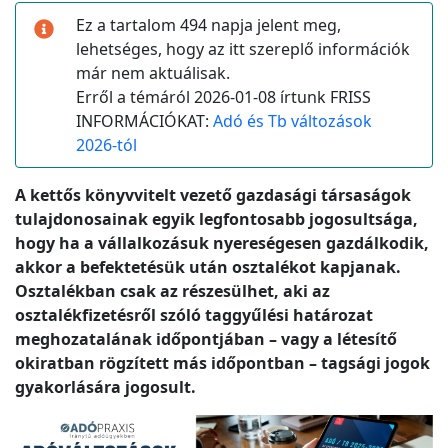
Ez a tartalom 494 napja jelent meg,
lehetséges, hogy az itt szereplő információk
már nem aktuálisak.
Erről a témáról 2026-01-08 írtunk FRISS
INFORMÁCIÓKAT:
Adó és Tb változások
2026-tól
A kettős könyvvitelt vezető gazdasági társaságok
tulajdonosainak egyik legfontosabb jogosultsága,
hogy ha a vállalkozásuk nyereségesen gazdálkodik,
akkor a befektetésük után osztalékot kapjanak.
Osztalékban csak az részesülhet, aki az
osztalékfizetésről szóló taggyűlési határozat
meghozatalának időpontjában – vagy a létesítő
okiratban rögzített más időpontban – tagsági jogok
gyakorlására jogosult.