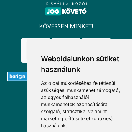
KÖVESSEN MINKET!
Weboldalunkon sütiket
használunk
Az oldal működéséhez feltétlenül
szükséges, munkamenet támogató,
ELÉRHETŐSÉGEK
az egyes felhasználói
munkamenetek azonosítására
+36 1 880 7600
szolgáló, statisztikai valamint
info@mprx.hu
marketing célú sütiket (cookies)
használunk.