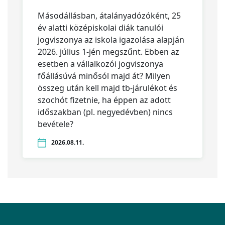
Másodállásban, átalányadózóként, 25
év alatti középiskolai diák tanulói
jogviszonya az iskola igazolása alapján
2026. július 1-jén megszűnt. Ebben az
esetben a vállalkozói jogviszonya
főállásúvá minősól majd át? Milyen
összeg után kell majd tb-járulékot és
szochót fizetnie, ha éppen az adott
időszakban (pl. negyedévben) nincs
bevétele?
2026.08.11.