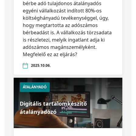
bérbe adó tulajdonos átalányadós
egyéni vállalkozást indított 80%-os
költséghányadú tevékenységgel, úgy,
hogy megtartotta az adószámos
bérbeadást is. A vállalkozás törzsadata
is részletezi, melyik ingatlant adja ki
adószámos magánszemélyként.
Megfelelő ez az eljárás?
2025.10.06.
ÁTALÁNYADÓ
Digitális tartalomkészítő
átalányadózó