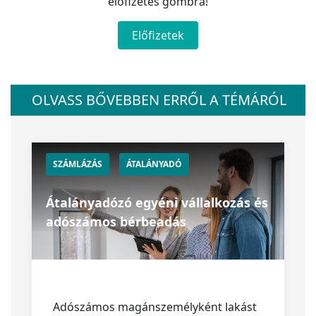
előfizetés gombra!
Előfizetek
OLVASS BŐVEBBEN ERRŐL A TÉMÁRÓL
SZÁMLÁZÁS
ÁTALÁNYADÓ
Átalányadózó egyéni vállalkozás és
adószámos bérbeadás
Adószámos magánszemélyként lakást