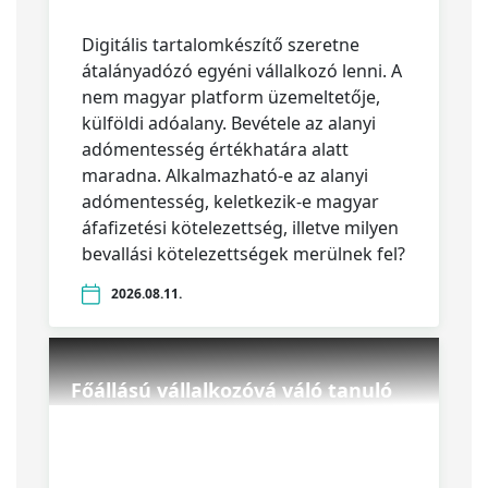
Digitális tartalomkészítő szeretne
átalányadózó egyéni vállalkozó lenni. A
nem magyar platform üzemeltetője,
külföldi adóalany. Bevétele az alanyi
adómentesség értékhatára alatt
maradna. Alkalmazható-e az alanyi
adómentesség, keletkezik-e magyar
áfafizetési kötelezettség, illetve milyen
bevallási kötelezettségek merülnek fel?
2026.08.11.
Főállású vállalkozóvá váló tanuló