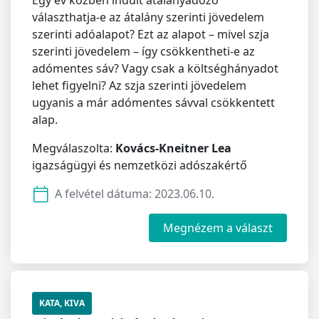
Egy év közben indult átalányadózó
választhatja-e az átalány szerinti jövedelem
szerinti adóalapot? Ezt az alapot – mivel szja
szerinti jövedelem – így csökkentheti-e az
adómentes sáv? Vagy csak a költséghányadot
lehet figyelni? Az szja szerinti jövedelem
ugyanis a már adómentes sávval csökkentett
alap.
Megválaszolta:
Kovács-Kneitner Lea
igazságügyi és nemzetközi adószakértő
A felvétel dátuma:
2023.06.10.
Megnézem a választ
KATA, KIVA