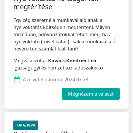
megtérítése
Egy cég szeretné a munkavállalójának a
nyelvoktatás költségeit megtéríteni. Milyen
formában, adóvonzatokkal teheti meg, ha a
nyelvoktató (mivel katás) csak a munkavállaló
nevére tud számlát kiállítani?
Megválaszolta:
Kovács-Kneitner Lea
igazságügyi és nemzetközi adószakértő
A felvétel dátuma:
2024.07.28.
Megnézem a választ
KATA, KIVA