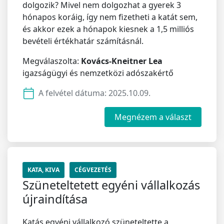
dolgozik? Mivel nem dolgozhat a gyerek 3
hónapos koráig, így nem fizetheti a katát sem,
és akkor ezek a hónapok kiesnek a 1,5 milliós
bevételi értékhatár számításnál.
Megválaszolta:
Kovács-Kneitner Lea
igazságügyi és nemzetközi adószakértő
A felvétel dátuma:
2025.10.09.
Megnézem a választ
KATA, KIVA
CÉGVEZETÉS
Szüneteltetett egyéni vállalkozás
újraindítása
Katás egyéni vállalkozó szüneteltette a