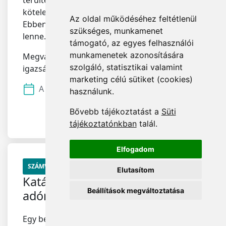
térültek, ki lehet e mutatni a nyitómérleg
kötelezettségei között a taggal szemben?
Az oldal működéséhez feltétlenül
Ebben az esetben az eredménytartalék negatív
szükséges, munkamenet
lenne.
támogató, az egyes felhasználói
munkamenetek azonosítására
Megválaszolta:
Kovács-Kneitner Lea
szolgáló, statisztikai valamint
igazságügyi és nemzetközi adószakértő
marketing célú sütiket (cookies)
A felvétel dátuma:
2022.10.28.
használunk.
Bővebb tájékoztatást a
Süti
Megnézem a választ
tájékoztatónkban
talál.
Elfogadom
SZÁMVITEL
Elutasítom
Katás bt. áttérése társasági
Beállítások megváltoztatása
adóra szeptembertől
Egy betéti társaság 2022. augusztus 31-ig katás