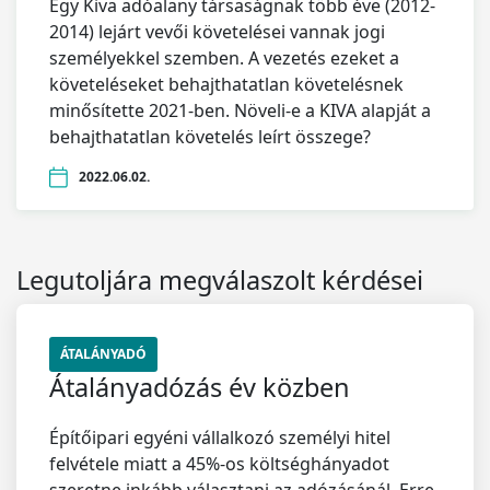
Egy Kiva adóalany társaságnak több éve (2012-
2014) lejárt vevői követelései vannak jogi
személyekkel szemben. A vezetés ezeket a
követeléseket behajthatatlan követelésnek
minősítette 2021-ben. Növeli-e a KIVA alapját a
behajthatatlan követelés leírt összege?
2022.06.02.
Legutoljára megválaszolt kérdései
ÁTALÁNYADÓ
Átalányadózás év közben
Építőipari egyéni vállalkozó személyi hitel
felvétele miatt a 45%-os költséghányadot