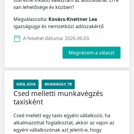
szeretne inkább választani az adózásánál. Erre
van lehetősége év közben?
Megválaszolta:
Kovács-Kneitner Lea
igazságügyi és nemzetközi adószakértő
A felvétel dátuma:
2026.06.03.
Megnézem a választ
KATA, KIVA
MUNKAÜGY, TB
Csed melletti munkavégzés
taxisként
Csed mellett egy taxis egyéni vállalkozó, ha
alkalmazottat foglalkoztat, akkor az vajon az
egyéni vállalkozónak azt jelenti-e, hogy