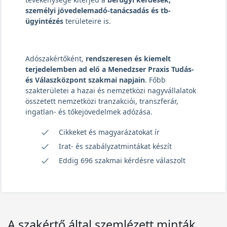
személyi jövedelemadó-tanácsadás és tb-
ügyintézés
területeire is.
Adószakértőként,
rendszeresen és kiemelt
terjedelemben ad elő a Menedzser Praxis Tudás-
és Válaszközpont szakmai napjain
. Főbb
szakterületei a hazai és nemzetközi nagyvállalatok
összetett nemzetközi tranzakciói, transzferár,
ingatlan- és tőkejövedelmek adózása.
Cikkeket és magyarázatokat ír
Irat- és szabályzatmintákat készít
Eddig 696 szakmai kérdésre válaszolt
A szakértő által szemlézett minták