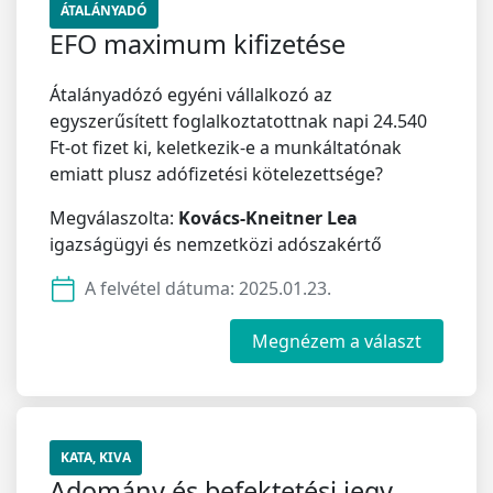
ÁTALÁNYADÓ
EFO maximum kifizetése
Átalányadózó egyéni vállalkozó az
egyszerűsített foglalkoztatottnak napi 24.540
Ft-ot fizet ki, keletkezik-e a munkáltatónak
emiatt plusz adófizetési kötelezettsége?
Megválaszolta:
Kovács-Kneitner Lea
igazságügyi és nemzetközi adószakértő
A felvétel dátuma:
2025.01.23.
Megnézem a választ
KATA, KIVA
Adomány és befektetési jegy