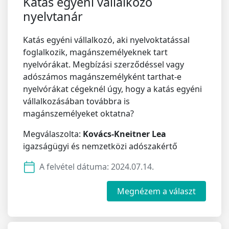
Katás egyéni vállalkozó
nyelvtanár
Katás egyéni vállalkozó, aki nyelvoktatással
foglalkozik, magánszemélyeknek tart
nyelvórákat. Megbízási szerződéssel vagy
adószámos magánszemélyként tarthat-e
nyelvórákat cégeknél úgy, hogy a katás egyéni
vállalkozásában továbbra is
magánszemélyeket oktatna?
Megválaszolta:
Kovács-Kneitner Lea
igazságügyi és nemzetközi adószakértő
A felvétel dátuma:
2024.07.14.
Megnézem a választ