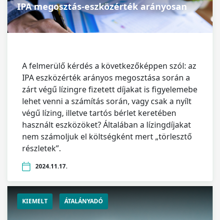
IPA megosztás-eszközérték arányosan
A felmerülő kérdés a következőképpen szól: az
IPA eszközérték arányos megosztása során a
zárt végű lízingre fizetett díjakat is figyelemebe
lehet venni a számítás során, vagy csak a nyílt
végű lízing, illetve tartós bérlet keretében
használt eszközöket? Általában a lízingdíjakat
nem számoljuk el költségként mert „törlesztő
részletek”.
2024.11.17.
KIEMELT
ÁTALÁNYADÓ