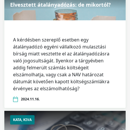
Elvesztett átalányadózás: de mikortól?
A kérdésben szereplő esetben egy
átalányadózó egyéni vállalkozó mulasztási
bírság miatt vesztette el az átalányadózásra
való jogosultságát. Ilyenkor a tárgyévben
addig felmerült számlás költségeit
elszámolhatja, vagy csak a NAV határozat
dátumát követően kapott költségszámlákra
érvényes az elszámolhatóság?
2024.11.16.
KATA, KIVA