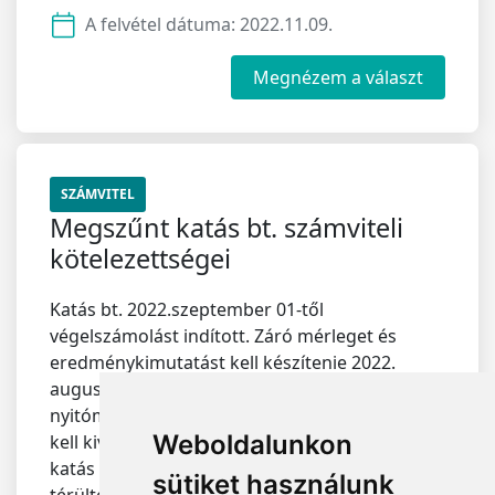
A felvétel dátuma:
2022.11.09.
Megnézem a választ
SZÁMVITEL
Megszűnt katás bt. számviteli
kötelezettségei
Katás bt. 2022.szeptember 01-től
végelszámolást indított. Záró mérleget és
eredménykimutatást kell készítenie 2022.
augusztus 31-ével, ami megegyezik a
nyitómérlegével is. Ezt a záró mérleget hogyan
Weboldalunkon
kell kivitelezni a gyakorlatban? Valamint: a
katás bevételeket, melyek taos időszak alatt
sütiket használunk