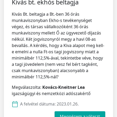
Kivás bt. ekhós beltagja
Kivás Bt. beltagja a Bt.-ben 36 órás
munkaviszonyban Ekho-s tevékenységet
végez, és társas vállalkozóként 36 órás
munkaviszony mellett Ő az ügyvezető díjazás
nélkül. Két jogviszonyról megy a havi 08-as
bevallás. A kérdés, hogy a Kiva alapot meg kell-
e emelni a nulla Ft-os tagi jogviszony miatt a
minimálbér 112,5%-ával, tekintetbe véve, hogy
a tagi jövedelem (nem vesz fel bért tagként,
csak munkaviszonyban) alacsonyabb a
minimálbér 112,5%-nál?
Megválaszolta:
Kovács-Kneitner Lea
igazságügyi és nemzetközi adószakértő
A felvétel dátuma:
2023.01.26.
Megnézem a választ