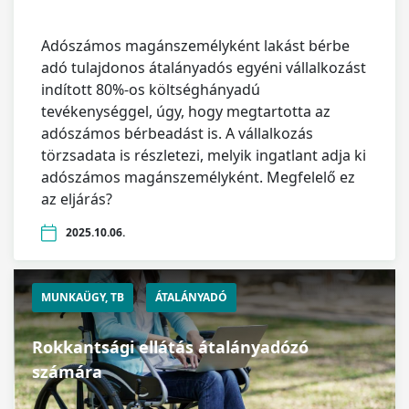
Adószámos magánszemélyként lakást bérbe
adó tulajdonos átalányadós egyéni vállalkozást
indított 80%-os költséghányadú
tevékenységgel, úgy, hogy megtartotta az
adószámos bérbeadást is. A vállalkozás
törzsadata is részletezi, melyik ingatlant adja ki
adószámos magánszemélyként. Megfelelő ez
az eljárás?
2025.10.06.
MUNKAÜGY, TB
ÁTALÁNYADÓ
Rokkantsági ellátás átalányadózó
számára