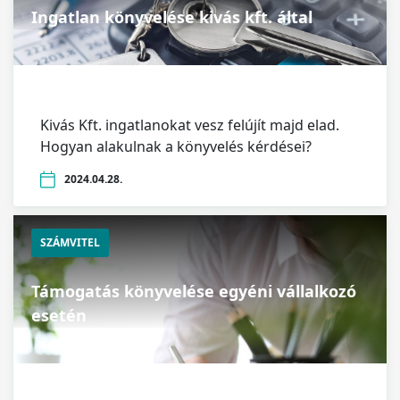
Ingatlan könyvelése kivás kft. által
Kivás Kft. ingatlanokat vesz felújít majd elad.
Hogyan alakulnak a könyvelés kérdései?
2024.04.28.
SZÁMVITEL
Támogatás könyvelése egyéni vállalkozó
esetén