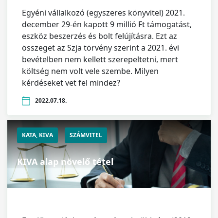
Egyéni vállalkozó (egyszeres könyvitel) 2021.
december 29-én kapott 9 millió Ft támogatást,
eszköz beszerzés és bolt felújításra. Ezt az
összeget az Szja törvény szerint a 2021. évi
bevételben nem kellett szerepeltetni, mert
költség nem volt vele szembe. Milyen
kérdéseket vet fel mindez?
2022.07.18.
KATA, KIVA
SZÁMVITEL
KIVA alap növelő tétel