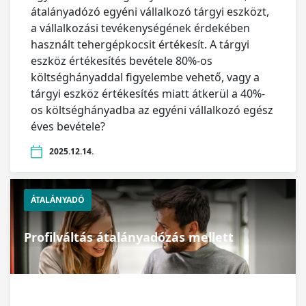
átalányadózó egyéni vállalkozó tárgyi eszközt,
a vállalkozási tevékenységének érdekében
használt tehergépkocsit értékesít. A tárgyi
eszköz értékesítés bevétele 80%-os
költséghányaddal figyelembe vehető, vagy a
tárgyi eszköz értékesítés miatt átkerül a 40%-
os költséghányadba az egyéni vállalkozó egész
éves bevétele?
2025.12.14.
ÁTALÁNYADÓ
Profilváltás átalányadózás mellett