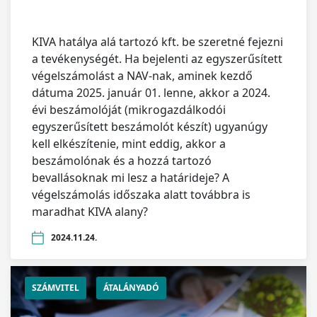
KIVA hatálya alá tartozó kft. be szeretné fejezni
a tevékenységét. Ha bejelenti az egyszerűsített
végelszámolást a NAV-nak, aminek kezdő
dátuma 2025. január 01. lenne, akkor a 2024.
évi beszámolóját (mikrogazdálkodói
egyszerűsített beszámolót készít) ugyanúgy
kell elkészítenie, mint eddig, akkor a
beszámolónak és a hozzá tartozó
bevallásoknak mi lesz a határideje? A
végelszámolás időszaka alatt továbbra is
maradhat KIVA alany?
2024.11.24.
SZÁMVITEL
ÁTALÁNYADÓ