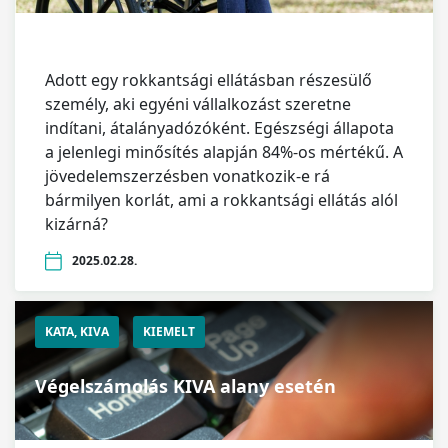
Adott egy rokkantsági ellátásban részesülő
személy, aki egyéni vállalkozást szeretne
indítani, átalányadózóként. Egészségi állapota
a jelenlegi minősítés alapján 84%-os mértékű. A
jövedelemszerzésben vonatkozik-e rá
bármilyen korlát, ami a rokkantsági ellátás alól
kizárná?
2025.02.28.
KATA, KIVA
KIEMELT
Végelszámolás KIVA alany esetén