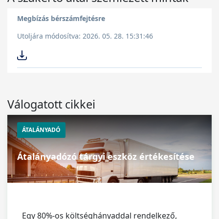
Megbízás bérszámfejtésre
Utoljára módosítva: 2026. 05. 28. 15:31:46
Válogatott cikkei
ÁTALÁNYADÓ
Átalányadózó tárgyi eszköz értékesítése
Egy 80%-os költséghányaddal rendelkező,