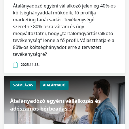
Átalányadózó egyéni vállalkozó jelenleg 40%-os
költséghányaddal működik, fő profilja
marketing tanácsadás. Tevékenységét
szeretné 80%-osra váltani és úgy
megváltoztatni, hogy „tartalomgyártás/alkotó
tevékenység” lenne a fő profil. Választhatja-e a
80%-os költséghányadot erre a tervezett
tevékenységre?
2025.11.18.
SZÁMLÁZÁS
ÁTALÁNYADÓ
Átalányadózó egyéni vállalkozás és
adószámos bérbeadás