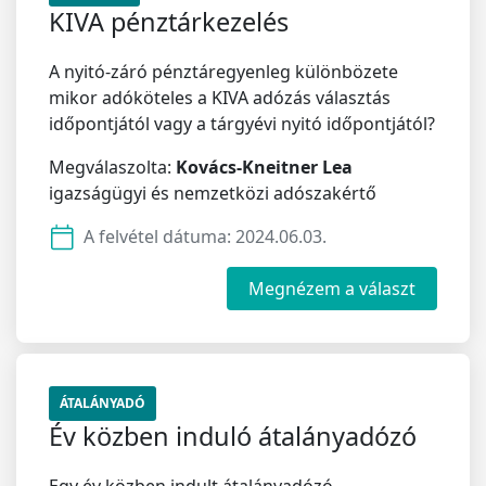
KIVA pénztárkezelés
A nyitó-záró pénztáregyenleg különbözete
mikor adóköteles a KIVA adózás választás
időpontjától vagy a tárgyévi nyitó időpontjától?
Megválaszolta:
Kovács-Kneitner Lea
igazságügyi és nemzetközi adószakértő
A felvétel dátuma:
2024.06.03.
Megnézem a választ
ÁTALÁNYADÓ
Év közben induló átalányadózó