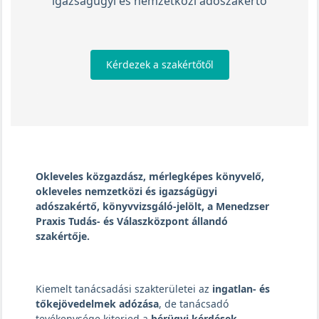
igazságügyi és nemzetközi adószakértő
Kérdezek a szakértőtől
Okleveles közgazdász, mérlegképes könyvelő,
okleveles nemzetközi és igazságügyi
adószakértő, könyvvizsgáló-jelölt, a Menedzser
Praxis Tudás- és Válaszközpont állandó
szakértője.
Kiemelt tanácsadási szakterületei az
ingatlan- és
tőkejövedelmek adózása
, de tanácsadó
tevékenysége kiterjed a
bérügyi kérdések,